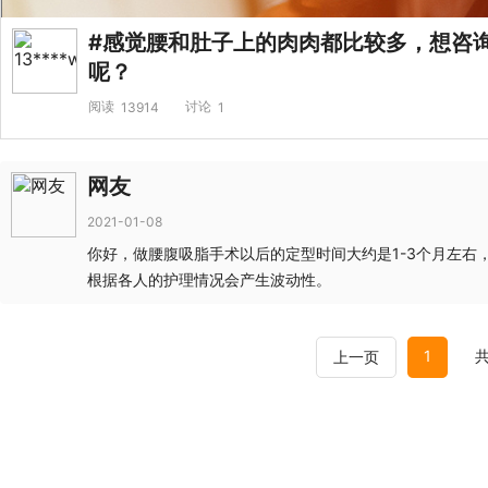
#感觉腰和肚子上的肉肉都比较多，想咨
呢？
阅读
讨论
13914
1
网友
2021-01-08
你好，做腰腹吸脂手术以后的定型时间大约是1-3个月左
根据各人的护理情况会产生波动性。
1
共
上一页