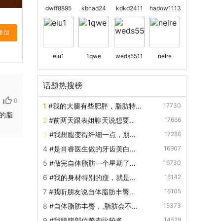
dwff8895
kbhad24
kdkd2411
hadow1113
eiu1
1qwe
weds5511
nelre
话题热搜榜
0
1
#我的大腿有些肥胖，脂肪特
17730
的脂
别多，想去做大腿吸脂手术瘦
2
#前两天跟表姐聊天说想要去
17666
腿，想了解一下大腿吸脂方法有
做自体脂肪丰臀手术，对此不太
哪...
3
#我想腿变得纤细一点，朋友
17286
了解，请问自体脂肪丰臀是什
建议我去做手术，我想咨询一
么...
4
#是肖睿医生做的牙齿美白修
16907
下，大腿吸脂要恢复几天？
复吗？
5
#做完自体脂肪一个星期了，
16730
脸还是比较肿胀的，要多久才能
6
#我的身材特别的瘦，就是体
16142
看到比较好的效果？
重比较轻，臀部几乎都没有肉，
7
#我听朋友说自体脂肪丰臀手
16105
特别难看，我想请问自体脂肪
术没有副作用，我也想做，但是
丰...
8
#自体脂肪丰臀，,脂肪会不会
15373
我担心做完后会不会反弹呢？
被身体再次吸收？吸收后什么时
9
#我腰腹部位赘肉比较多，显
14529