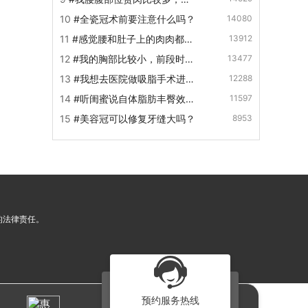
候补做第二次？
得腰粗肚子大，准备去做腰腹部
10
#全瓷冠术前要注意什么吗？
14080
吸脂，腰腹部吸脂多久可以看
到...
11
#感觉腰和肚子上的肉肉都比
13912
较多，想咨询一下，做腰腹吸脂
12
#我的胸部比较小，前段时间
13477
多久能够恢复定型呢？
去做了自体脂肪隆胸手术，术后
13
#我想去医院做吸脂手术进行
12288
胸部有比较多的硬快，我想咨
减肥，但是有个问题想了解一
询...
14
#听闺蜜说自体脂肪丰臀效果
11597
下，请问吸脂手术之后皮肤会变
会特别的好。但是自己心里特别
黑...
15
#美容冠可以修复牙缝大吗？
8953
的没底，想了解一下自体脂肪
丰...
的法律责任。
预约服务热线